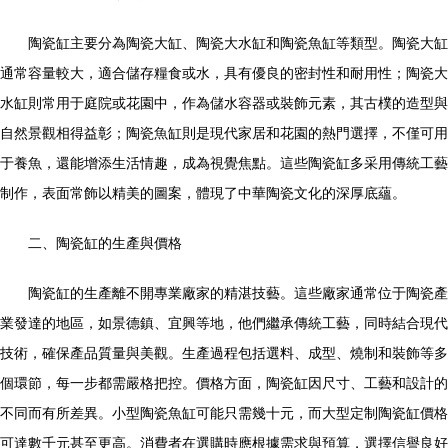
陶瓷缸主要分為陶瓷大缸、陶瓷大水缸和陶瓷魚缸等類型。陶瓷大缸
通常容量較大，適合儲存糧食或水，具有優良的密封性和耐用性；陶瓷大
水缸則常用于庭院或花園中，作為儲水容器或裝飾元素，其古樸的造型與
自然景觀相得益彰；陶瓷魚缸則是現代家居和花園的熱門選擇，不僅可用
于養魚，還能增添生活情趣，成為視覺焦點。這些陶瓷缸多采用傳統工藝
制作，表面常飾以精美的圖案，體現了中華陶瓷文化的深厚底蘊。
二、陶瓷缸的生產與價格
陶瓷缸的生產離不開專業廠家的精湛技藝。這些廠家通常位于陶瓷產
業發達的地區，如景德鎮、宜興等地，他們繼承傳統工藝，同時結合現代
技術，確保產品質量與美觀。生產過程包括選料、成型、燒制和裝飾等多
個環節，每一步都需嚴格把控。價格方面，陶瓷缸因尺寸、工藝和設計的
不同而有所差異。小型陶瓷魚缸可能只需幾十元，而大型定制陶瓷缸價格
可達數千元甚至更高。消費者在選購時應根據需求與預算，選擇信譽良好