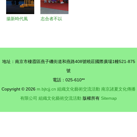
十華誕
揚新時代風
志合者不以
采 展新上
山海為遠
海品牌 上
陜甘蒙贛四
海文化亮相
地文化館聯
維也納聯合
動交流演出
地址：南京市棲霞區燕子磯街道和燕路408號曉莊國際廣場1幢521-875
國文化藝術
圓滿落幕
號
交流活動
電話：025-610**
Copyright © 2026
m.bjtcjj.cn
組織文化藝術交流活動
南京諸夏文化傳播
有限公司
組織文化藝術交流活動
版權所有
Sitemap