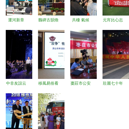
運河新章
魏碑古韻煥
共棲 氣候
元宵比心志
首屆文旅融
新顏 云岡
危機下的生
愿紅，民族
合學術交流
杯啟首屆全
態藝術行動
文化美傳承
活動圓滿落
國雙年展
交流活動在
——開封市
幕，共繪文
馬來西亞啟
公路管理局
化發展新藍
動
開展移風易
圖
俗主題實踐
活動
中非友誼云
移風易俗看
棗莊市公安
壯麗七十年
端唱響 廣
基層丨豐潤
局組織開展
文化創活力
州與南非文
區 以文藝
軍警文化藝
——建國街
藝交流線上
為媒，樹文
術雙擁共建
道黨工委舉
活動成功舉
明新風
交流活動
辦文藝活動
辦
共慶祖國七